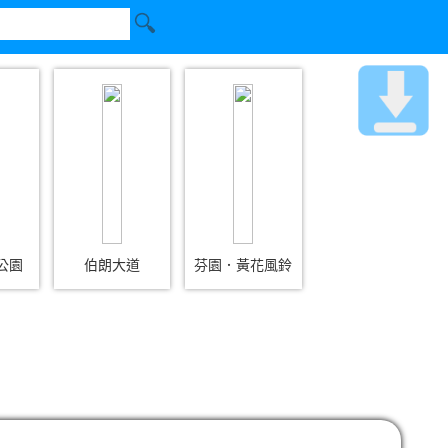
公園
伯朗大道
芬園．黃花風鈴