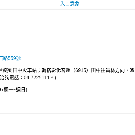
路559號
台鐵到田中火車站；轉搭彰化客運（6915）田中往員林方向，派
電話：04-7225111。)
0 (週一~週日)