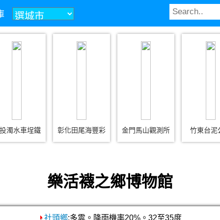
庫
投濁水車埕鐵
彰化田尾海豐彩
金門馬山觀測所
竹東台泥
樂活襪之鄉博物館
社頭鄉
:多雲。降雨機率20%。32至35度