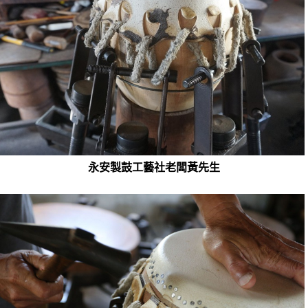
永安製鼓工藝社老闆黃先生