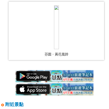
芬園．黃花風鈴
附近景點