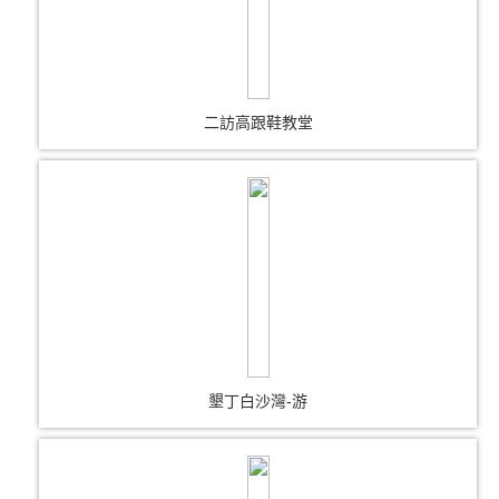
二訪高跟鞋教堂
墾丁白沙灣-游