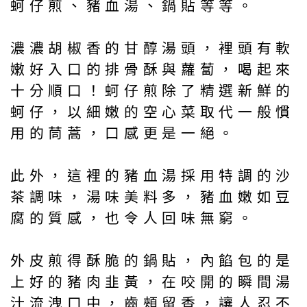
蚵仔煎、豬血湯、鍋貼等等。
濃濃胡椒香的甘醇湯頭，裡頭有軟
嫩好入口的排骨酥與蘿蔔，喝起來
十分順口！蚵仔煎除了精選新鮮的
蚵仔，以細嫩的空心菜取代一般慣
用的茼蒿，口感更是一絕。
此外，這裡的豬血湯採用特調的沙
茶調味，湯味美料多，豬血嫩如豆
腐的質感，也令人回味無窮。
外皮煎得酥脆的鍋貼，內餡包的是
上好的豬肉韭黃，在咬開的瞬間湯
汁流洩口中，齒頰留香，讓人忍不