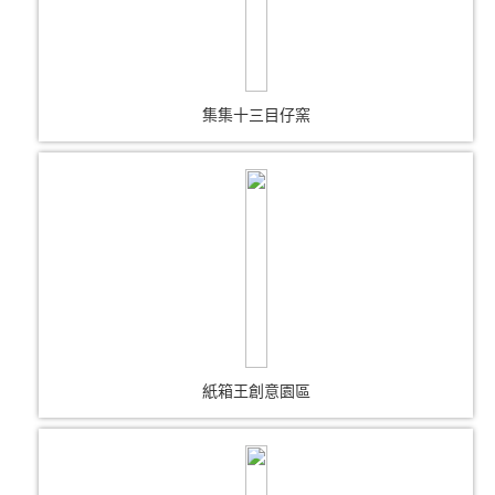
集集十三目仔窯
紙箱王創意園區