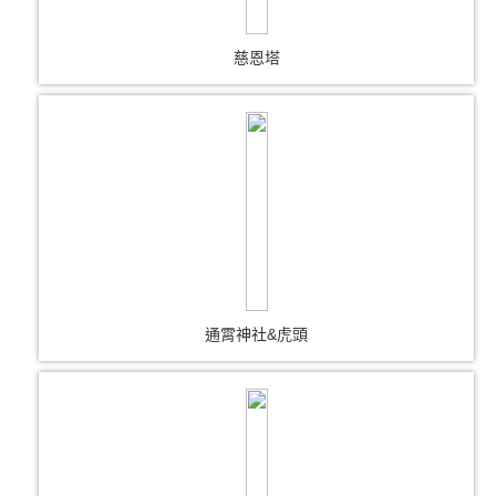
慈恩塔
通霄神社&虎頭