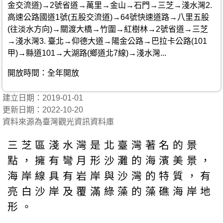
金交流道)→2號省道→萬里→金山→石門→三芝→淺水灣2.
高速公路國道1號(五股交流道)→64號快速道路→八里五股
(往淡水方向)→關渡大橋→竹圍→紅樹林→2號省道→三芝
→淺水灣3. 臺北→仰德大道→陽金公路→巴拉卡公路(101
甲)→縣道101→大湖路(鄉道北7線)→淺水灣...
開放時間：全年開放
建立日期：2019-01-01
更新日期：2022-10-20
資料來源為臺灣觀光資訊資料庫
三芝區淺水灣是北臺灣著名的景
點，擁有彎月形沙灘的海濱美景，
海岸線具有岩岸與沙灣的特質，有
亮白沙岸及覆滿綠藻的藻礁海岸地
形。