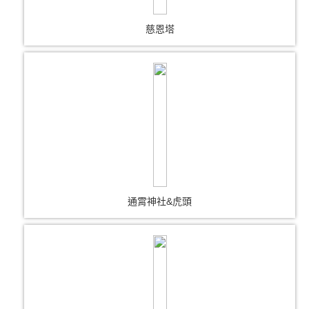
慈恩塔
通霄神社&虎頭