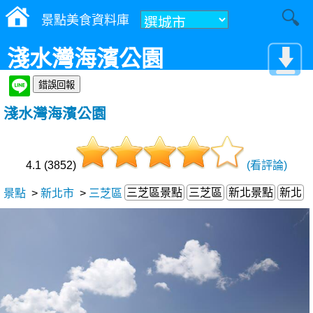
景點美食資料庫
淺水灣海濱公園
淺水灣海濱公園
4.1 (3852)
(看評論)
三芝區景點
三芝區
新北景點
新北
景點
>
新北市
>
三芝區