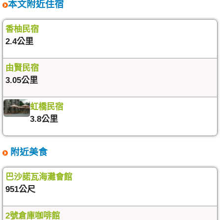
本文附近住宿
香柚民宿
2.4公里
由賢民宿
3.05公里
虹橋民宿
3.8公里
附近美食
巴沙諾瓦海灘會館
951公尺
2號倉庫咖啡館