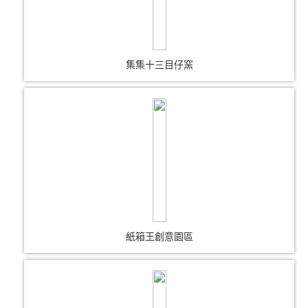
集集十三目仔窯
紙箱王創意園區