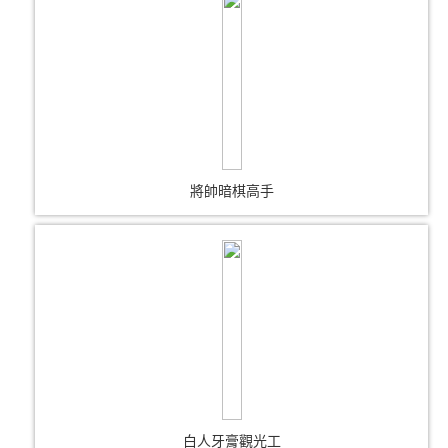
將帥暗棋高手
白人牙膏觀光工