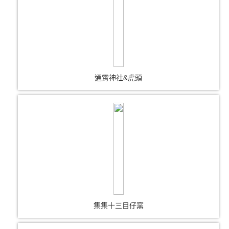
通霄神社&虎頭
集集十三目仔窯