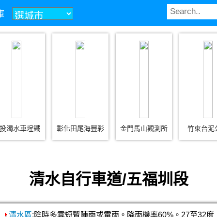
庫
投濁水車埕鐵
彰化田尾海豐彩
金門馬山觀測所
竹東台泥
清水自行車道/五福圳段
清水區
:陰時多雲短暫陣雨或雷雨。降雨機率60%。27至32度