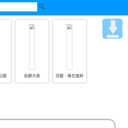
公園
伯朗大道
芬園．黃花風鈴