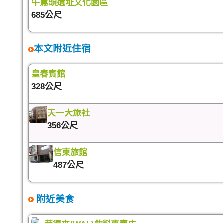
牛罵頭遺址文化園區
685公尺
本文附近住宿
皇春賓館
328公尺
天一大旅社
356公尺
信東旅館
487公尺
附近美食