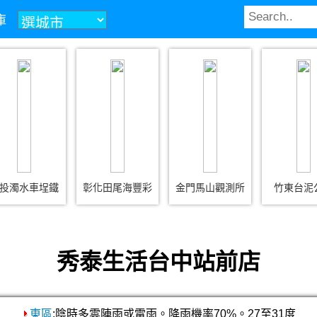
庫
投濁水車埕鐵
彰化田尾海豐彩
金門馬山觀測所
竹東台泥
秀泰生活台中站前店
東區
:陰時多雲陣雨或雷雨。降雨機率70%。27至31度