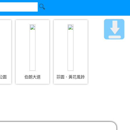
公園
伯朗大道
芬園．黃花風鈴