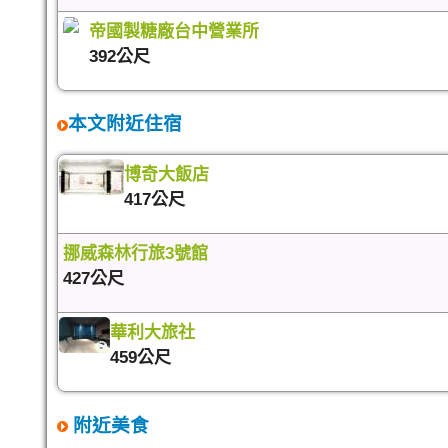
帝國製糖廠台中營業所
392公尺
本文附近住宿
博奇大飯店
417公尺
挪威森林行旅3號館
427公尺
華利大旅社
459公尺
附近美食