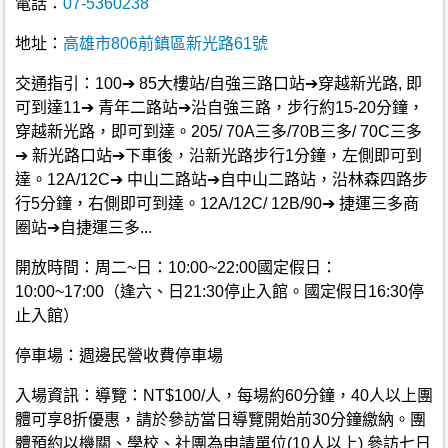
電話：
07-5360238
地址：
高雄市806前鎮區新光路61號
交通指引：100➔ 85大樓站/自強三路口站➔穿越新光路, 即
可到達11➔ 青年二路站➔沿自強三路，步行約15-20分鐘，
穿越新光路，即可到達。205/ 70A三多/70B三多/ 70C三多
➔ 新光路口站➔下車後，沿新光路步行1分鐘，左側即可到
達。12A/12C➔ 中山二路站➔自中山二路站，沿林森四路步
行5分鐘，右側即可到達。12A/12C/ 12B/90➔ 捷運三多商
圈站➔自捷運三多...
開放時間：周二~日：10:00~22:00國定假日：
10:00~17:00（逢六、日21:30停止入館。國定假日16:30停
止入館）
停車場：週邊民營收費停車場
入場資訊：導覽：NT$100/人，每場約60分鐘，40人以上團
體可享8折優惠，請於參訪當日導覽開始前30分鐘繳納。團
體預約以機關、學校、社團為申請單位(10人以上) 參訪七日