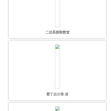
二訪高跟鞋教堂
墾丁白沙灣-游