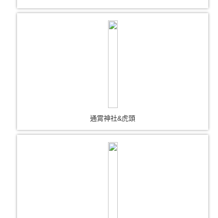
通霄神社&虎頭