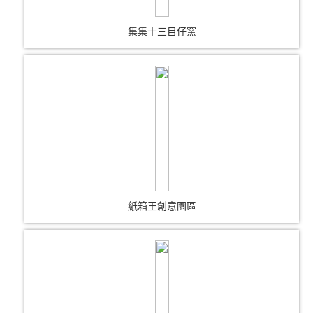
集集十三目仔窯
紙箱王創意園區