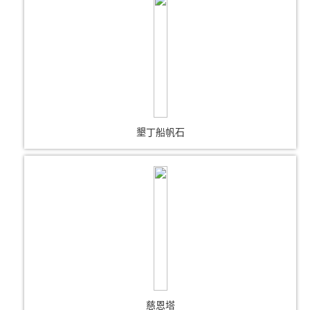
墾丁船帆石
慈恩塔