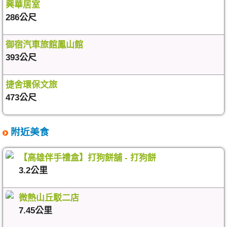
興華居室
286公尺
御宿汽車旅館鳳山館
393公尺
捷舍環保文旅
473公尺
附近美食
【高雄伴手禮盒】打狗餅舖 - 打狗餅
3.2公里
微熱山丘駁二店
7.45公里