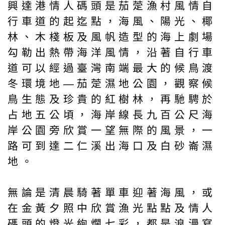
興達港情人碼頭是茄萣漁村風情自
行車道的起迄點，海風、陽光、椰
林、木棧板及風帆造型的海上劇場
勾勒出熱帶海洋風情，沿著自行車
道可以經過臺灣南端最大的候鳥渡
冬環境地—茄萣濕地公園，觀察候
鳥生態及珍貴的紅樹林，再馳騁於
占地五公頃，海岸線長九百公尺海
岸公園旁欣賞一望無際的風景，一
路可到達二仁溪出海口及白砂崙濕
地。
無論是清晨騎著單車迎著海風，或
在金黃夕照中欣賞漁光點點及情人
碼頭的燈光絢爛七彩，都是浪漫寫