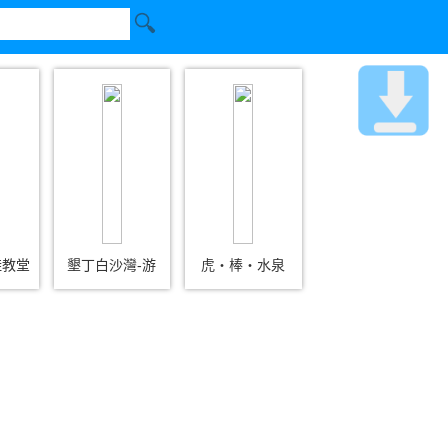
鞋教堂
墾丁白沙灣-游
虎‧棒‧水泉