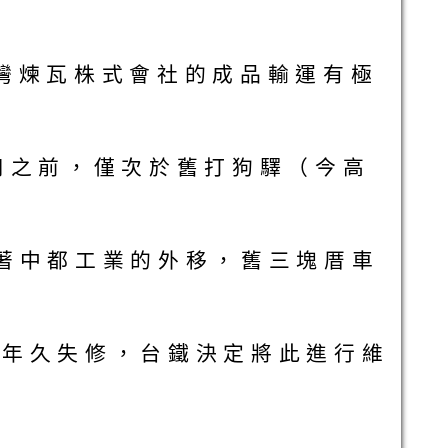
灣煉瓦株式會社的成品輸運有極
啟用之前，僅次於舊打狗驛（今高
隨著中都工業的外移，舊三塊厝車
體年久失修，台鐵決定將此進行維