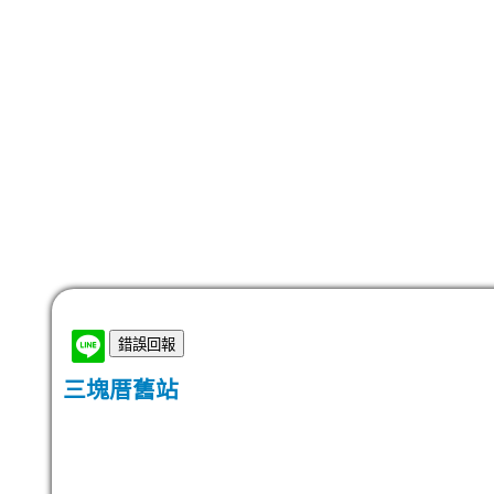
三塊厝舊站