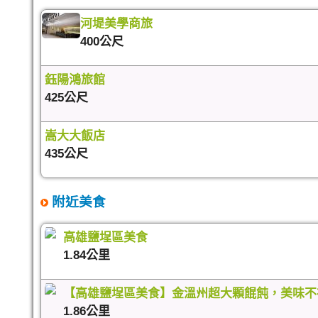
河堤美學商旅
400公尺
鈺陽鴻旅館
425公尺
嵩大大飯店
435公尺
附近美食
高雄鹽埕區美食
1.84公里
【高雄鹽埕區美食】金溫州超大顆餛飩，美味不
1.86公里