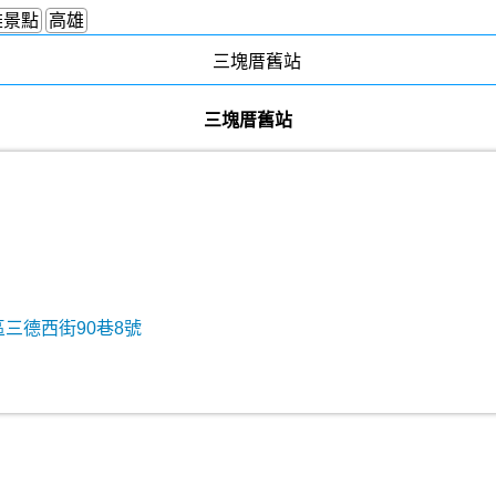
雄景點
高雄
三塊厝舊站
區三德西街90巷8號