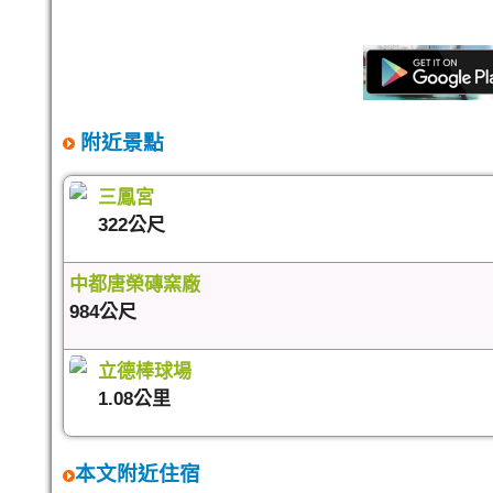
附近景點
三鳳宮
322公尺
中都唐榮磚窯廠
984公尺
立德棒球場
1.08公里
本文附近住宿