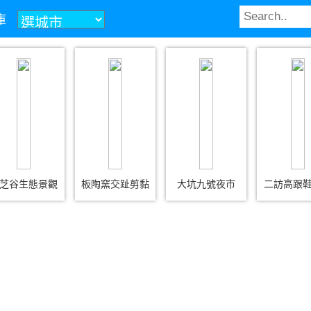
庫
芝谷生態景觀
板陶窯交趾剪黏
大坑九號夜市
二訪高跟