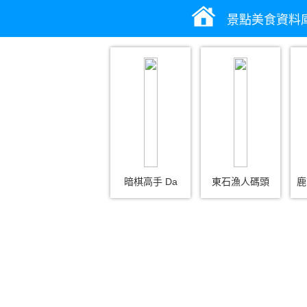
景點美食資料
暗棋高手 Da
東石漁人碼頭
鹿