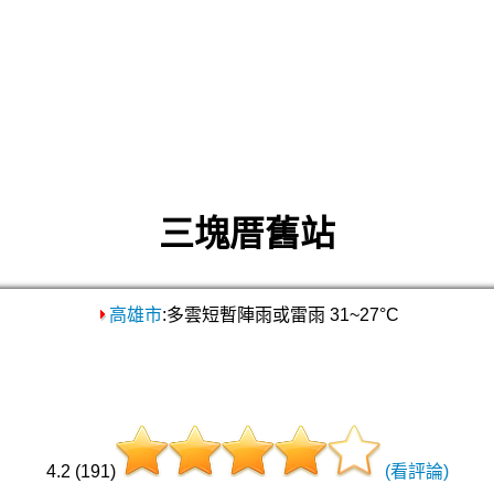
三塊厝舊站
高雄市
:多雲短暫陣雨或雷雨 31~27°C
4.2 (191)
(看評論)