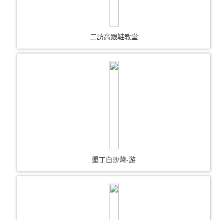
二訪高跟鞋教堂
墾丁白沙灣-游