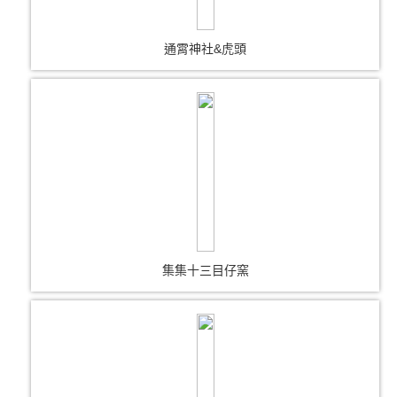
通霄神社&虎頭
集集十三目仔窯