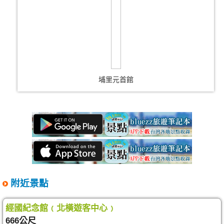
埔里元首館
附近景點
經國紀念館﹙北橫遊客中心﹚
666公尺