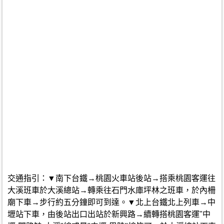
交通指引：▼南下台鐵→桃園火車站後站→搭乘桃園客運往
大溪班車於大溪總站→轉乘往石門水庫坪林之班車，於內柵
廟下車→步行約五分鐘即可到達。▼北上台鐵北上列車→中
壢站下車，由後站出口出站於新興路→續轉搭桃園客運"中