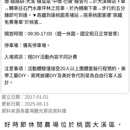
壢-關路缺-大溪"線或是"中壢-巴陵"線皆可→於大溪總站下車
→轉乘往石門水庫坪林之班車，於內柵廟下車→步行約五分
鐘即可到達。▼高鐵到達桃園青埔站→搭乘桃園客運"高鐵
免費專車"於桃客...
開放時間：09:30-17:00（週一休園，國定假日正常營業）
停車場：備有停車場。
入場資訊：視DIY活動內容不同計費
注意事項：活動體驗僅接受20人以上團體套裝行程預約，美
學工藝DIY、窯烤披薩DIY及美好食代則是為自由行客人設
計。
建立日期：2017-01-01
更新日期：2025-08-13
資料來源為臺灣觀光資訊資料庫
好時節休閒農場位於桃園大溪區，