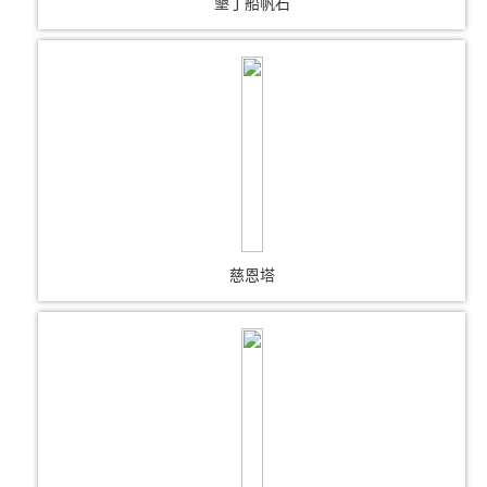
墾丁船帆石
慈恩塔