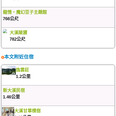
龍情‧魔幻豆子主題館
766公尺
大溪陵寢
782公尺
本文附近住宿
逸雲莊
1.2公里
新大溪民宿
1.46公里
大溪甘單樸宿