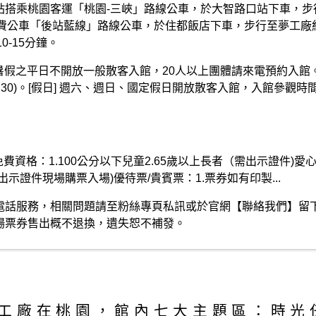
站搭乘桃園客運「桃園-三峽」路線公車，於大智路口站下車，步行
費公車「後站藍線」路線公車，於住都飯店下車，步行至夢工廠約
-15分鐘。
暑假之平日不開放一般散客入館，20人以上團體請來電預約入館。參觀
5:30)。[假日] 週六、週日、國定假日開放散客入館，入館參觀時間 09:3
免費資格：1.100公分以下兒童2.65歲以上長者（需出示證件)
請出示證件現場購票入場)優待票/貴賓票：1.票券如有印製...
停電話服務，相關問題請至粉絲專頁私訊或於官網【聯絡我們】留
現場票券售出概不退換，遺失恕不補發。
工廠在桃園，館內七大主題區：時光