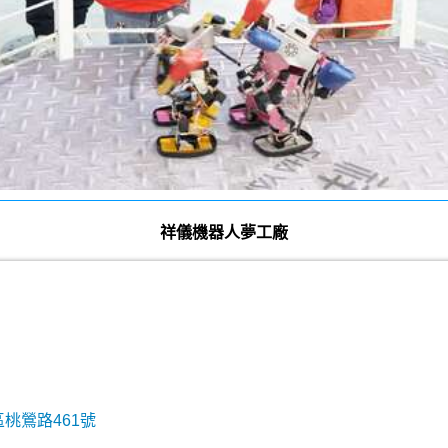
祥儀機器人夢工廠
區桃鶯路461號