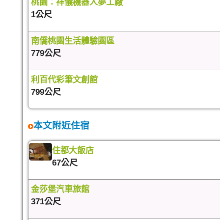
桃園：祥儀機器人夢工廠
1公尺
南僑桃園生活體驗園區
779公尺
利百代彩筆文創館
799公尺
本文附近住宿
住都大飯店
67公尺
金莎堡汽車旅館
371公尺