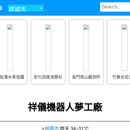
庫
投濁水車埕鐵
彰化田尾海豐彩
金門馬山觀測所
竹東台泥
祥儀機器人夢工廠
桃園市
:陰天 34~31°C