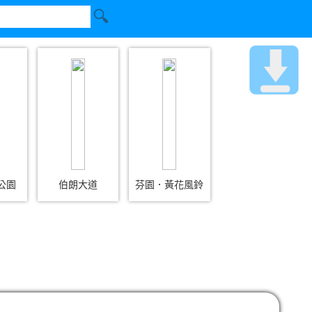
公園
伯朗大道
芬園．黃花風鈴