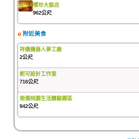
櫻珍大飯店
962公尺
附近美食
祥儀機器人夢工廠
2公尺
妮可設計工作室
716公尺
南僑桃園生活體驗園區
942公尺