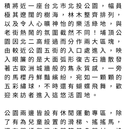
積將近一座台北市北投公園，幅員
極其遼闊的樹海，林木整齊排列，
以及令人心曠神怡的樂活綠地，與
老街熱鬧的氛圍截然不同！埔頂公
園因北二高經過而分作兩大區塊，
由較近公園五街的入口處進入，映
入眼簾的是大面弧形復古石牆散發
著古歐洲城牆般的雋永質感，一旁
的馬櫻丹鮮豔繽紛，宛如一顆顆的
五彩繡球，不時還有蝴蝶飛舞，歡
迎來訪者進入這悠活園地。
公園兩邊皆設有休閒運動專區，除
了有為兒童設置的滑梯、搖搖馬，