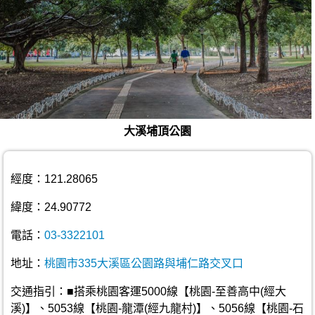
大溪埔頂公園
經度：121.28065
緯度：24.90772
電話：
03-3322101
地址：
桃園市335大溪區公園路與埔仁路交叉口
交通指引：■搭乘桃園客運5000線【桃園-至善高中(經大
溪)】、5053線【桃園-龍潭(經九龍村)】、5056線【桃園-石