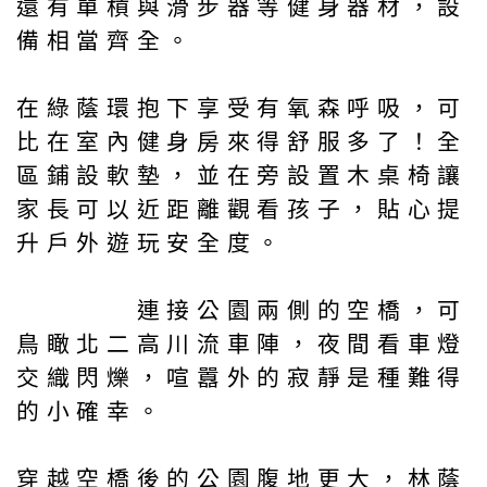
還有單槓與滑步器等健身器材，設
備相當齊全。
在綠蔭環抱下享受有氧森呼吸，可
比在室內健身房來得舒服多了！全
區鋪設軟墊，並在旁設置木桌椅讓
家長可以近距離觀看孩子，貼心提
升戶外遊玩安全度。
連接公園兩側的空橋，可
鳥瞰北二高川流車陣，夜間看車燈
交織閃爍，喧囂外的寂靜是種難得
的小確幸。
穿越空橋後的公園腹地更大，林蔭