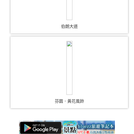
伯朗大道
芬園．黃花風鈴