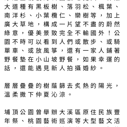
大道種有黑板樹、落羽松、楓葉、
南洋杉、小葉欖仁、欒樹等，加上
廣大草地，構成一片望不盡的蔚然
綠意，優美景致完全不輸國外！公
園不時可以看到人們或散步、或騎
單車、或放風箏，還有一家人鋪著
野餐墊在小山坡野餐，如果幸運的
話，還能遇見新人拍攝婚紗。
層層疊疊的樹蔭篩去炙熱的陽光，
溫柔撒下仲夏沁涼。
埔頂公園曾舉辦大溪區原住民族豐
年祭、桃園藝術巡演等大型藝文活