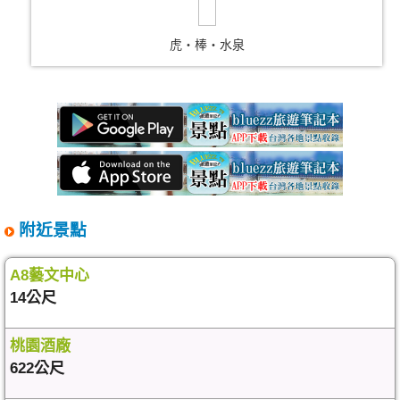
虎‧棒‧水泉
附近景點
A8藝文中心
14公尺
桃園酒廠
622公尺