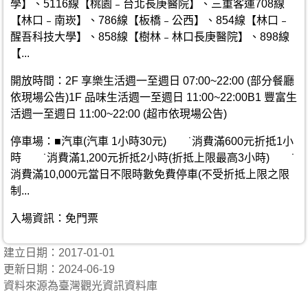
學】、5116線【桃園﹣台北長庚醫院】、三重客運708線
【林口﹣南崁】、786線【板橋﹣公西】、854線【林口﹣
醒吾科技大學】、858線【樹林﹣林口長庚醫院】、898線
【...
開放時間：2F 享樂生活週一至週日 07:00~22:00 (部分餐廳
依現場公告)1F 品味生活週一至週日 11:00~22:00B1 豐富生
活週一至週日 11:00~22:00 (超市依現場公告)
停車場：■汽車(汽車 1小時30元) ˙消費滿600元折抵1小
時 ˙消費滿1,200元折抵2小時(折抵上限最高3小時) ˙
消費滿10,000元當日不限時數免費停車(不受折抵上限之限
制...
入場資訊：免門票
建立日期：2017-01-01
更新日期：2024-06-19
資料來源為臺灣觀光資訊資料庫