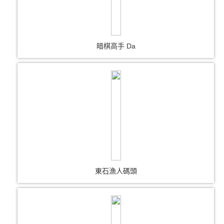
暗棋高手 Da
東石漁人碼頭