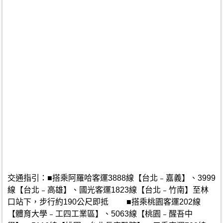
交通指引：■搭乘阿羅哈客運3888線【台北﹣嘉義】、3999
線【台北﹣高雄】、國光客運1823線【台北﹣竹南】至林
口站下，步行約190公尺即抵 ■搭乘桃園客運202線
【體育大學﹣工四工業區】、5063線【桃園﹣醒吾中