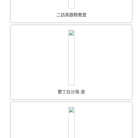
二訪高跟鞋教堂
墾丁白沙灣-游