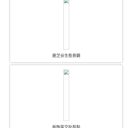
鹿芝谷生態景觀
板陶窯交趾剪黏