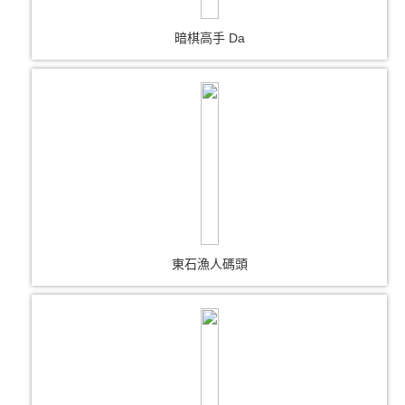
暗棋高手 Da
東石漁人碼頭