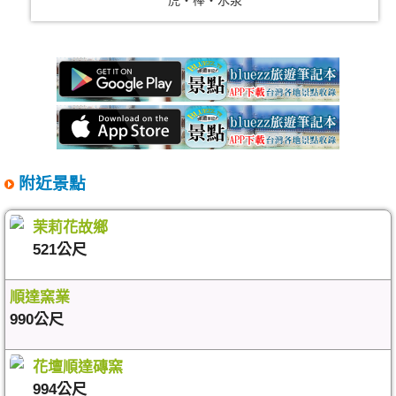
虎‧棒‧水泉
附近景點
茉莉花故鄉
521公尺
順達窯業
990公尺
花壇順達磚窯
994公尺