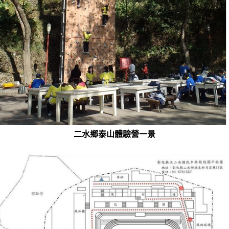
二水鄉泰山體驗營一景