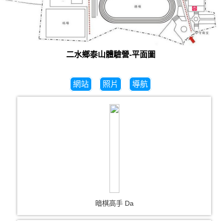
二水鄉泰山體驗營-平面圖
網站
照片
導航
暗棋高手 Da