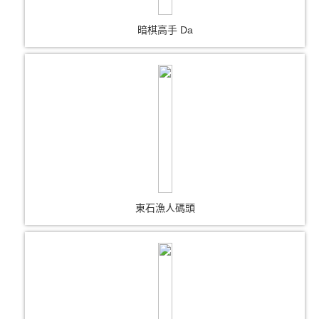
暗棋高手 Da
東石漁人碼頭