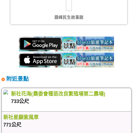
霧峰民生故事館
附近景點
新社花海(農委會種苗改良繁殖場第二農場)
733公尺
新社星願紫風車
771公尺