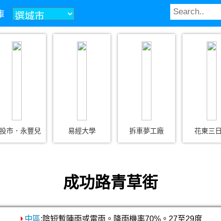
庫
投市．永豐兒
易經大學
拆車夢工廠
花東三
成功路青草街
中區
:陰短暫陣雨或雷雨。降雨機率70%。27至29度