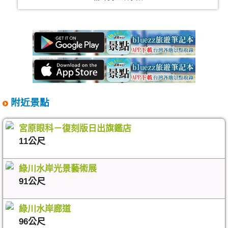
附近景點
宮原眼科－復刻版日出旗鑑店
11公尺
綠川水岸光景藝術展
91公尺
綠川水岸廊道
96公尺