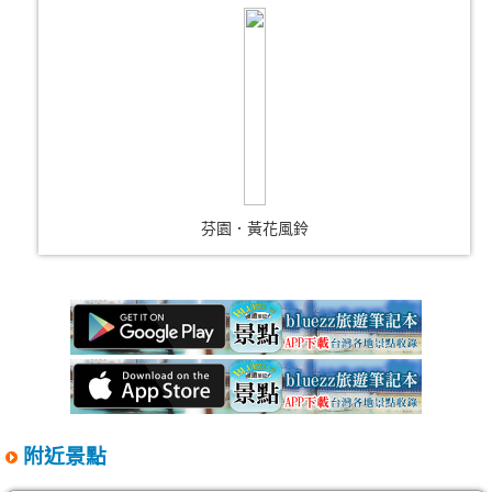
芬園．黃花風鈴
附近景點