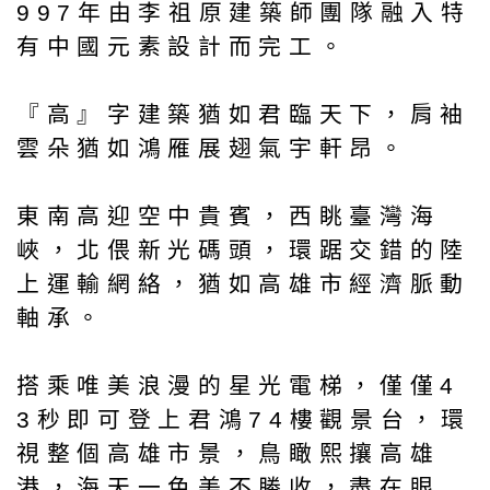
997年由李祖原建築師團隊融入特
有中國元素設計而完工。
『高』字建築猶如君臨天下，肩袖
雲朵猶如鴻雁展翅氣宇軒昂。
東南高迎空中貴賓，西眺臺灣海
峽，北偎新光碼頭，環踞交錯的陸
上運輸網絡，猶如高雄市經濟脈動
軸承。
搭乘唯美浪漫的星光電梯，僅僅4
3秒即可登上君鴻74樓觀景台，環
視整個高雄市景，鳥瞰熙攘高雄
港，海天一色美不勝收，盡在眼