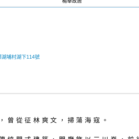
鄉湖埔村湖下114號
，曾從征林爽文，掃蕩海寇。