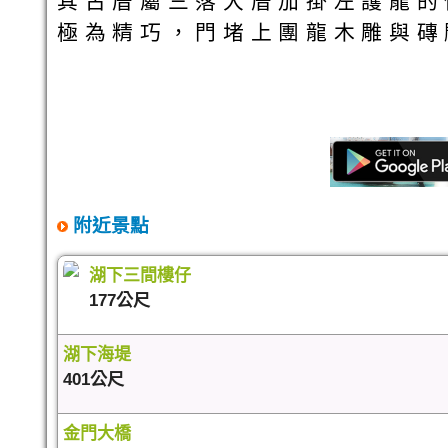
其古厝屬三落大厝加掛左護龍的
極為精巧，門堵上團龍木雕與磚
附近景點
湖下三間樓仔
177公尺
湖下海堤
401公尺
金門大橋