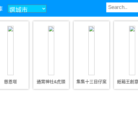
庫
慈恩塔
通霄神社&虎頭
集集十三目仔窯
紙箱王創