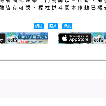
傳統閩式建築，門廳飾以三川脊，前
雕皆有可觀，樑柱拱斗間木作雖已褪
網站
照片
導航