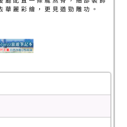
後廳配置一條龍燕脊，細部裝飾
去華麗彩繪，更見遒勁雕功。