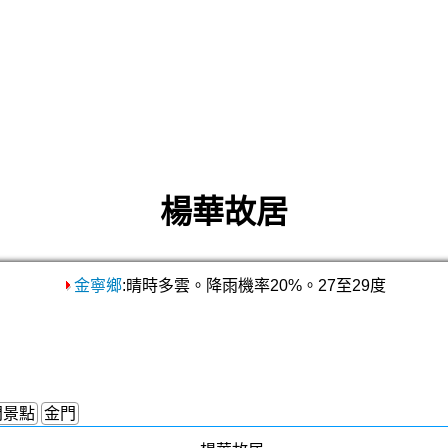
楊華故居
金寧鄉
:晴時多雲。降雨機率20%。27至29度
門景點
金門