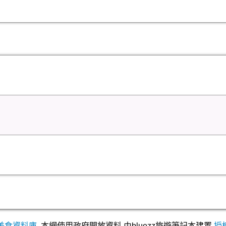
美食資料庫
,本網使用政府開放資料,由bluezz旅遊筆記本建置
授