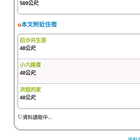
569公尺
本文附近住宿
后沙共生居
48公尺
小六路厝
48公尺
洪姐的家
48公尺
資料讀取中...
景點