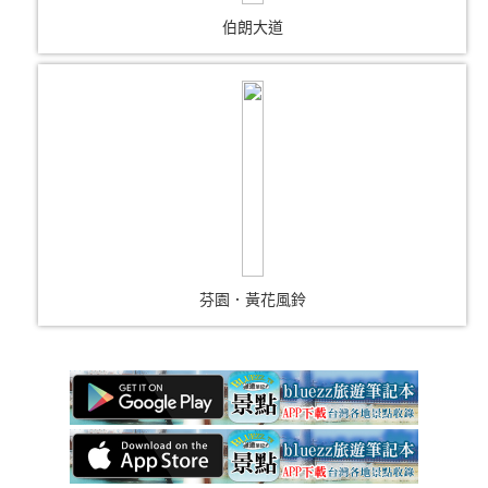
伯朗大道
芬園．黃花風鈴