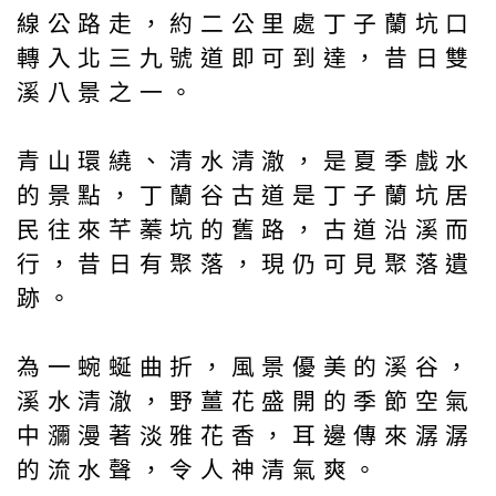
線公路走，約二公里處丁子蘭坑口
轉入北三九號道即可到達，昔日雙
溪八景之一。
青山環繞、清水清澈，是夏季戲水
的景點，丁蘭谷古道是丁子蘭坑居
民往來芊蓁坑的舊路，古道沿溪而
行，昔日有聚落，現仍可見聚落遺
跡。
為一蜿蜒曲折，風景優美的溪谷，
溪水清澈，野薑花盛開的季節空氣
中瀰漫著淡雅花香，耳邊傳來潺潺
的流水聲，令人神清氣爽。