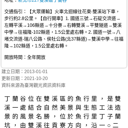
地址：
新北市227雙溪區丁蘭谷
交通指引：【大眾運輸】火車北迴線往花東-雙溪站下車，
步行約2.8公里。【自行開車】1. 國道三號→石碇交流道→
左轉平溪→106縣道→十分寮→右轉雙溪→平雙隧道→雙溪
中學→往福隆-102縣道，1.5公里處右轉。2. 國道一號→八
堵交流道-瑞八公路、侯牡公路(北37縣道)→雙溪中學→往福
隆→102縣道，1.5公里處右轉。
開放時間：全年開放
建立日期：2013-01-01
更新日期：2021-10-20
資料來源為臺灣觀光資訊資料庫
丁蘭谷位在雙溪區的魚行里，是雙
溪一處結合自然美景與生態工法造
景的風景名勝，位於魚行里丁子蘭
坑，由雙溪往貢寮方向，沿一○二