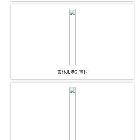
雲林北港釘畫村