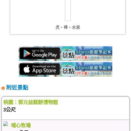
虎‧棒‧水泉
附近景點
桃園：郭元益糕餅博物館
3公尺
埔心牧場