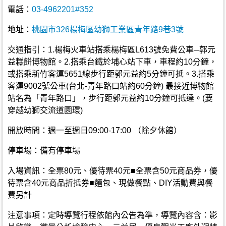
電話：
03-4962201#352
地址：
桃園市326楊梅區幼獅工業區青年路9巷3號
交通指引：1.楊梅火車站搭乘楊梅區L613號免費公車─郭元
益糕餅博物館。2.搭乘台鐵於埔心站下車，車程約10分鐘，
或搭乘新竹客運5651線步行距郭元益約5分鐘可抵。3.搭乘
客運9002號公車(台北-青年路口站約60分鐘) 最接近博物館
站名為「青年路口」，步行距郭元益約10分鐘可抵達。(要
穿越幼獅交流道園環)
開放時間：週一至週日09:00-17:00 （除夕休館）
停車場：備有停車場
入場資訊：全票80元、優待票40元■全票含50元商品券，優
待票含40元商品折抵券■麵包、現做餐點、DIY活動費與餐
費另計
注意事項：定時導覽行程依館內公告為準，導覽內容含：影