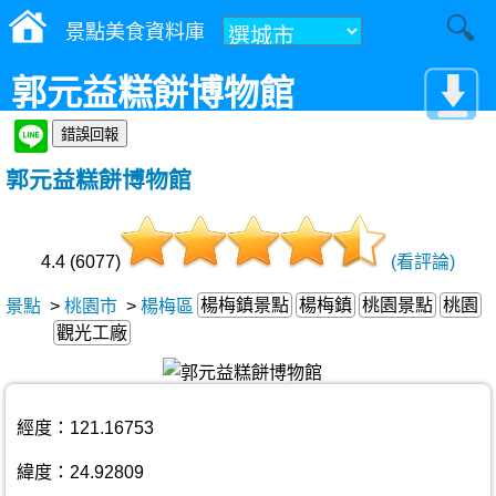
景點美食資料庫
郭元益糕餅博物館
郭元益糕餅博物館
4.4 (6077)
(看評論)
楊梅鎮景點
楊梅鎮
桃園景點
桃園
景點
>
桃園市
>
楊梅區
觀光工廠
經度：121.16753
緯度：24.92809