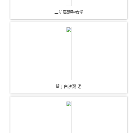
二訪高跟鞋教堂
墾丁白沙灣-游