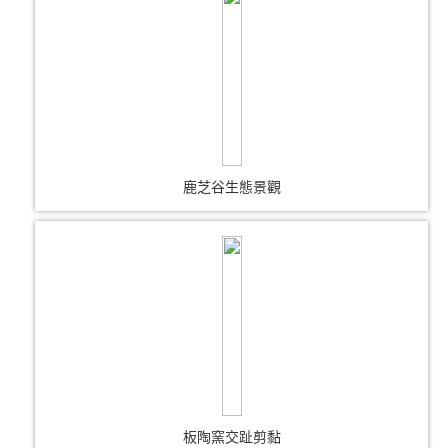
鹿芝谷生態景觀
板陶窯交趾剪黏