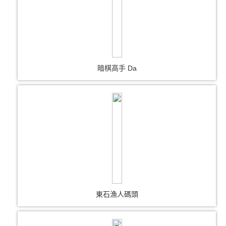
暗棋高手 Da
東石漁人碼頭