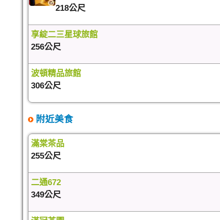
218公尺
享綻二三星球旅館
256公尺
波頓精品旅館
306公尺
附近美食
滿棠茶品
255公尺
二通672
349公尺