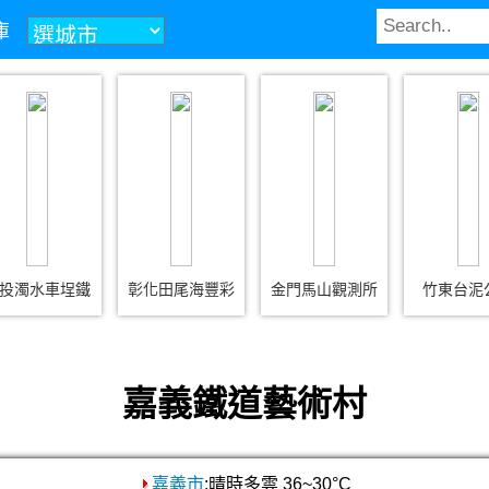
庫
投濁水車埕鐵
彰化田尾海豐彩
金門馬山觀測所
竹東台泥
嘉義鐵道藝術村
嘉義市
:晴時多雲 36~30°C