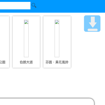
公園
伯朗大道
芬園．黃花風鈴