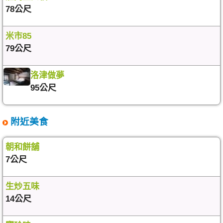
78公尺
米市85
79公尺
洛津做夢
95公尺
附近美食
朝和餅舖
7公尺
生炒五味
14公尺