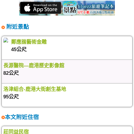
附近景點
鄭應諧藝術金雕
45公尺
長源醫院—鹿港歷史影像館
82公尺
洛津組合-鹿港大街創生基地
95公尺
本文附近住宿
莊同益民宿