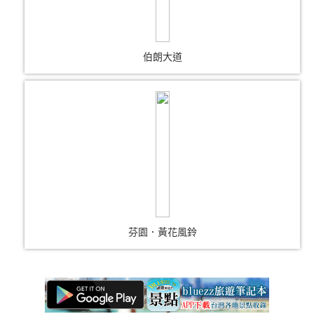
伯朗大道
芬園．黃花風鈴