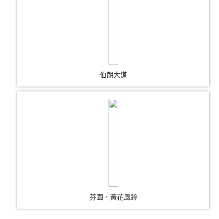
伯朗大道
芬園．黃花風鈴