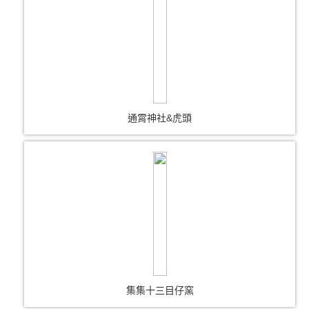
通霄神社&虎頭
集集十三目仔窯