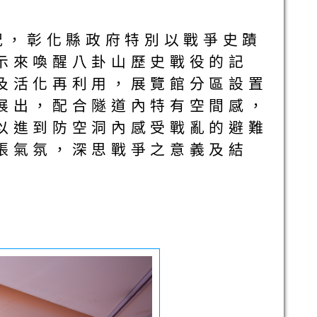
況，彰化縣政府特別以戰爭史蹟
示來喚醒八卦山歷史戰役的記
及活化再利用，展覽館分區設置
展出，配合隧道內特有空間感，
以進到防空洞內感受戰亂的避難
張氣氛，深思戰爭之意義及結