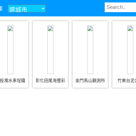
庫
投濁水車埕鐵
彰化田尾海豐彩
金門馬山觀測所
竹東台泥