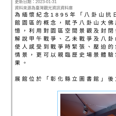
更新日期：2023-01-31
資料來源為臺灣觀光資訊資料庫
為緬懷紀念1895年「八卦山
館園區的概念，賦予八卦山大佛
憶，利用對園區空間景觀及封閉
解說甲午戰爭、乙未戰爭及八卦
使人感受到戰爭時緊張、壓迫的
情景，更可以親臨歷史場景體驗
果。
展館位於「彰化縣立圖書館」後