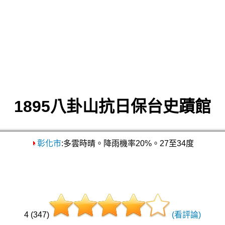
1895八卦山抗日保台史蹟館
彰化市
:多雲時晴。降雨機率20%。27至34度
4 (347)
(看評論)