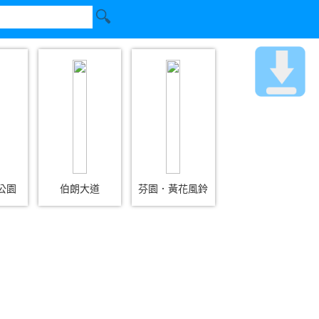
公園
伯朗大道
芬園．黃花風鈴