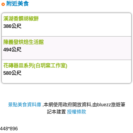
附近美食
溪湖香饌胡椒餅
386公尺
陳義發烘焙生活館
494公尺
花磚器皿系列(白玥窯工作室)
580公尺
景點美食資料庫
,本網使用政府開放資料,由bluezz旅遊筆
記本建置
授權條款
448*896