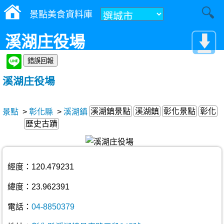
景點美食資料庫
溪湖庄役場
溪湖庄役場
溪湖鎮景點
溪湖鎮
彰化景點
彰化
景點
>
彰化縣
>
溪湖鎮
歷史古蹟
經度：120.479231
緯度：23.962391
電話：
04-8850379