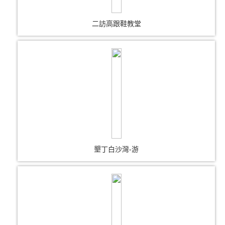
二訪高跟鞋教堂
墾丁白沙灣-游