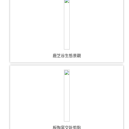
鹿芝谷生態景觀
板陶窯交趾剪黏