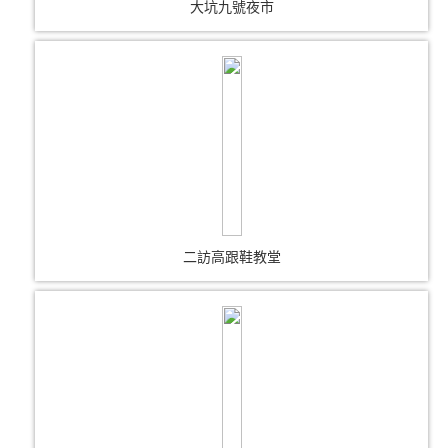
大坑九號夜市
二訪高跟鞋教堂