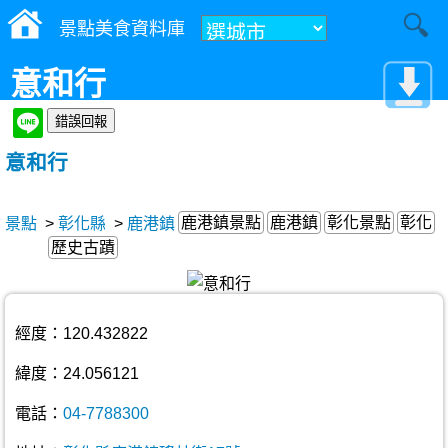
景點美食資料庫
意和行
意和行
鹿港鎮景點
鹿港鎮
彰化景點
彰化
景點
>
彰化縣
>
鹿港鎮
歷史古蹟
經度：120.432822
緯度：24.056121
電話：
04-7788300