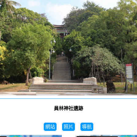
員林神社遺跡
網站
照片
導航