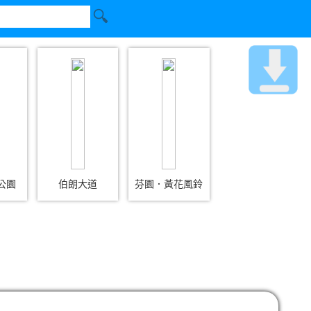
公園
伯朗大道
芬園．黃花風鈴