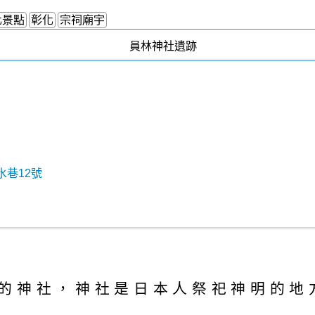
化景點
彰化
宗祠廟宇
水巷12號
的神社，神社是日本人祭祀神明的地