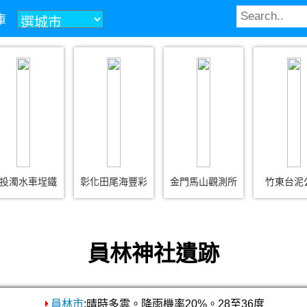
庫
投濁水車埕鐵
彰化田尾海豐彩
金門馬山觀測所
竹東台泥
員林神社遺跡
員林市
:晴時多雲。降雨機率20%。28至36度