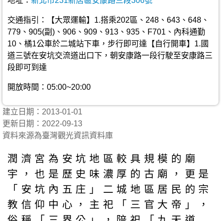
地址：
新北市231新店區安康路三段306號
交通指引：【大眾運輸】1.搭乘202區、248、643、648、
779、905(副)、906、909、913、935、F701、內科通勤
10、橘1公車於二城站下車，步行即可達【自行開車】1.國
道三號在安坑交流道出口下，朝安康路一段行駛至安康路三
段即可到達
開放時間：05:00~20:00
建立日期：2013-01-01
更新日期：2022-09-13
資料來源為臺灣觀光資訊資料庫
潤濟宮為安坑地區較具規模的廟
宇，也是歷史味濃厚的古廟，更是
「安坑內五庄」二城地區居民的宗
教信仰中心，主祀「三官大帝」，
俗稱「三界公」，陪祀「九天道