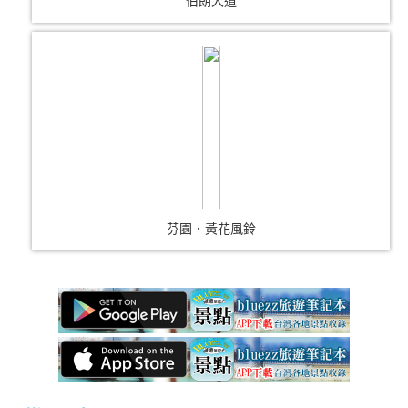
伯朗大道
芬園．黃花風鈴