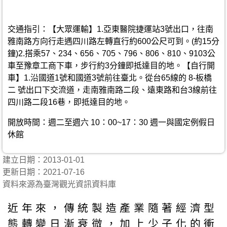
交通指引：【大眾運輸】1.亞東醫院捷運站3號出口，往南
雅南路方向行走遇四川路左轉直行約600公尺可到。(約15分
鐘)2.搭乘57、234、656、705、796、806、810、9103公
車至豫章工商下車，步行約3分鐘即抵達目的地。【自行開
車】1.沿國道1號和國道3號前往臺北。從台65線的 8-板橋
二 號出口下交流道，走南雅南路二段、遠東路和台3線前往
四川路二段16巷，即抵達目的地。
開放時間：週二至週六 10：00~17：30 週一與國定例假日
休館
建立日期：2013-01-01
更新日期：2021-07-16
資料來源為臺灣觀光資訊資料庫
近年來，傳統製造產業隨著經濟型
態轉變日漸衰微，加上少子化的衝