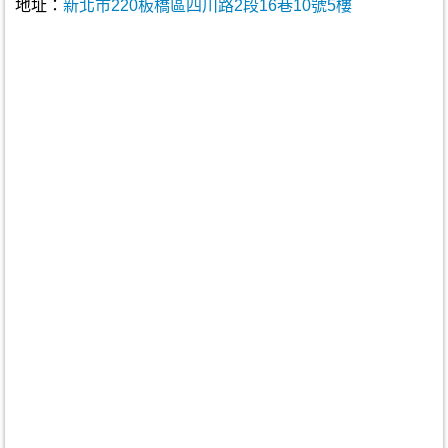
地址：
新北市220板橋區四川路2段16巷10號5樓