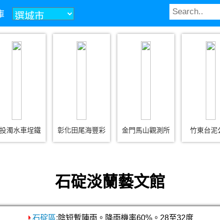
庫
投濁水車埕鐵
彰化田尾海豐彩
金門馬山觀測所
竹東台泥
石碇淡蘭藝文館
石碇區
:陰短暫陣雨。降雨機率60%。28至32度