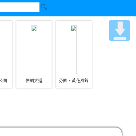
公園
伯朗大道
芬園．黃花風鈴