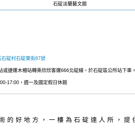
區石碇村石碇東街87號
站或捷運木柵站轉乘欣欣客運666北碇線，於石碇區公所站下車
00-17:00，週一及國定假日休館
術的好地方，一樓為石碇達人所，提