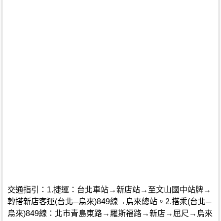
交通指引：1.捷運：台北車站→新店站→至文山國中站牌→
轉搭新店客運(台北─烏來)849線→烏來總站。2.搭乘(台北─
烏來)849線：北市青島東路→羅斯福路→新店→屈尺→烏來