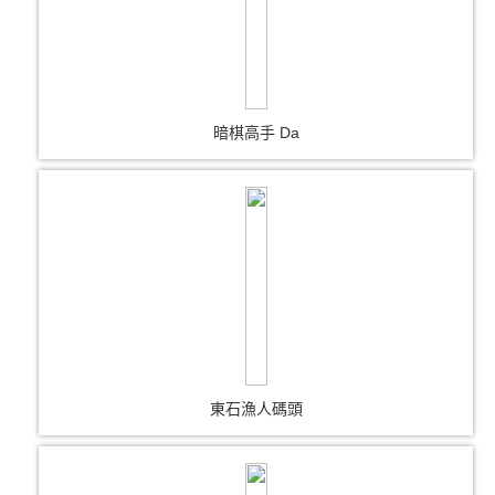
暗棋高手 Da
東石漁人碼頭