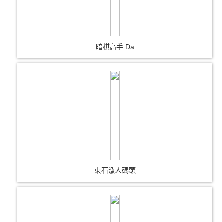
暗棋高手 Da
東石漁人碼頭