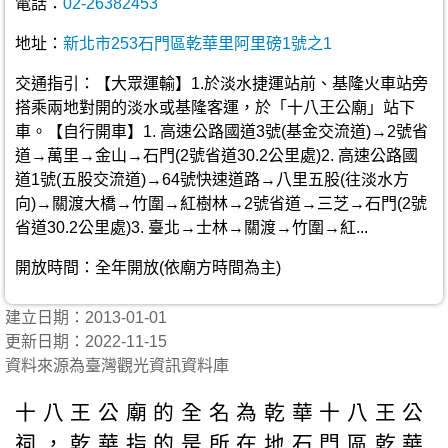
電話：
02-26382453
地址：
新北市253石門區乾華里阿里磅1號之1
交通指引：【大眾運輸】1.於淡水捷運站前、基隆火車站旁
搭乘兩地對開的淡水或基隆客運，於「十八王公廟」站下
車。【自行開車】1. 高速公路國道3號(基金交流道)→2號省
道→萬里→金山→石門(2號省道30.2公里處)2. 高速公路國
道1號(五股交流道)→64號快速道路→八里五股(往淡水方
向)→關渡大橋→竹圍→紅樹林→2號省道→三芝→石門(2號
省道30.2公里處)3. 臺北→士林→關渡→竹圍→紅...
開放時間：全年開放(依廟方時間為主)
建立日期：2013-01-01
更新日期：2022-11-15
資料來源為臺灣觀光資訊資料庫
十八王公廟的全名為乾華十八王公
祠，乾華指的是所在地石門區乾華