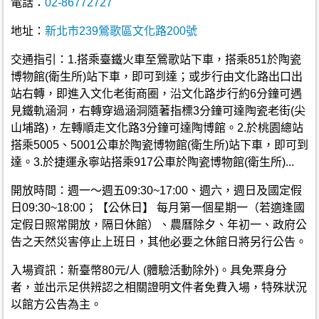
電話：
02-86772727
地址：
新北市239鶯歌區文化路200號
交通指引：1.搭乘臺鐵火車至鶯歌站下車，搭乘851於陶瓷
博物館(衛生所)站下車，即可到達；或步行由文化路出口出
站右轉，即進入文化老街商圈，沿文化路步行約6分鐘可遇
見鐵軌涵洞，右轉穿過涵洞隨著指標3分鐘可達陶瓷老街(尖
山埔路)，左轉順走文化路3分鐘可達陶博館。2.於桃園總站
搭乘5005、5001公車於陶瓷博物館(衛生所)站下車，即可到
達。3.於捷運永寧站搭乘917公車於陶瓷博物館(衛生所)...
開放時間：週一～週五09:30~17:00、週六，週日及國定假
日09:30~18:00；【公休日】 每月第一個星期一（若適逢國
定假日照常開放，隔日休館）、農曆除夕、年初一、政府公
告之天然災害停止上班日，其他必要之休館日將另行公告。
入場資訊：新臺幣80元/人 (體驗活動除外)。具免票身分
者，並出示足供辨認之相關證明文件者免費入場，特殊狀況
以館方公告為主。