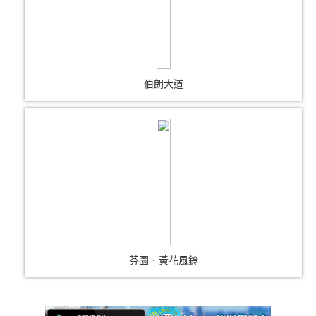
伯朗大道
芬園．黃花風鈴