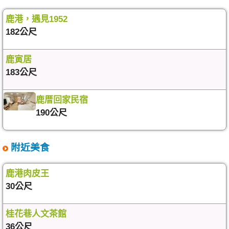
鹿港，遇見1952
182公尺
鹿寅居
183公尺
鹿厝回家民宿
190公尺
附近美食
鹿港肉皮王
30公尺
桂花巷人文茶館
36公尺