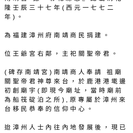
隆壬辰三十七年(西元一七七二
年)。
為福建漳州府南靖商民捐建。
位王爺宮右鄰，主祀關聖帝君。
(碑存南靖宮)南靖商人奉請 祖廟
關聖帝君神尊來台，於鹿港港墘邊
初創廟宇(即現今廟址，當時廟前
為船筏碇泊之所),原專屬於漳州來
台移民恭奉的信仰中心。
迨漳州人士內往內地發展後，現已