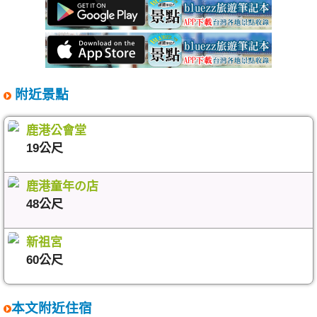
附近景點
鹿港公會堂
19公尺
鹿港童年の店
48公尺
新祖宮
60公尺
本文附近住宿