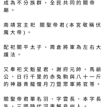
成為不分族群，全民共同的關帝
廟。
南靖宮主祀 關聖帝君(本宮敬稱伏
魔大帝)。
配祀關平太子、周倉將軍為左右大
護法。
又奉祀文魁星君、謝府元帥、馬爺
公、日行千里的赤兔駒與八十一斤
的神器青龍偃月刀暨眾軍將官等。
關聖帝君單名羽、字雲長、本字長
生、三國時代河東解良州人。