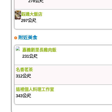
278公尺
鈺通大飯店
297公尺
附近美食
嘉義劉里長雞肉飯
231公尺
名香茗茶
312公尺
這裡個人料理工作室
343公尺