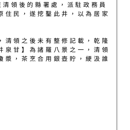
在清領後的縣署處，派駐政務員
原住民，遂挖鑿此井，以為居家
，清領之後未有整修記載，乾隆
井泉甘】為諸羅八景之一，清領
瓊漿，茶烹合用銀壺貯，綆汲誰