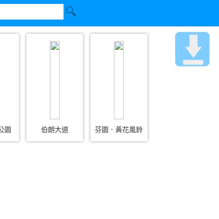
公園
伯朗大道
芬園．黃花風鈴