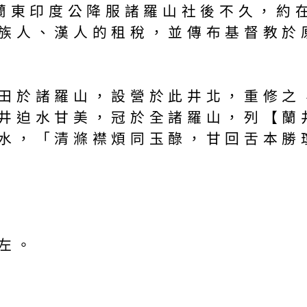
荷蘭東印度公降服諸羅山社後不久，約
族人、漢人的租稅，並傳布基督教於
田於諸羅山，設營於此井北，重修之
井迫水甘美，冠於全諸羅山，列【蘭
水，「清滌襟煩同玉醁，甘回舌本勝
左。