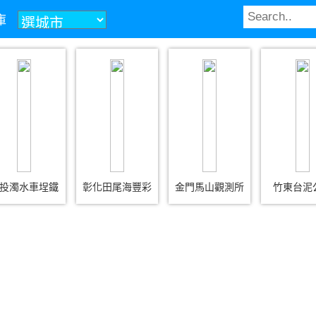
庫
投濁水車埕鐵
彰化田尾海豐彩
金門馬山觀測所
竹東台泥