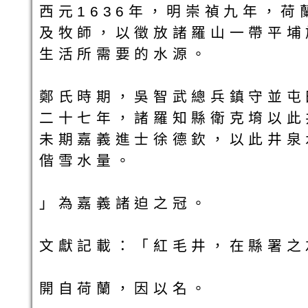
西元1636年，明崇禎九年，
及牧師，以徵放諸羅山一帶平埔
生活所需要的水源。
鄭氏時期，吳智武總兵鎮守並屯
二十七年，諸羅知縣衛克堉以此
未期嘉義進士徐德欽，以此井泉
偕雪水量。
」為嘉義諸迫之冠。
文獻記載：「紅毛井，在縣署之
開自荷蘭，因以名。