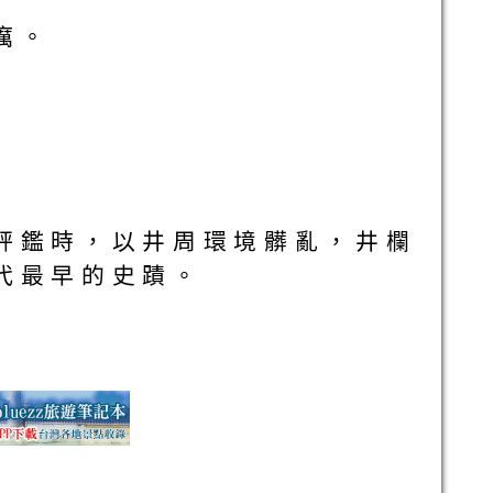
癘。
評鑑時，以井周環境髒亂，井欄
代最早的史蹟。