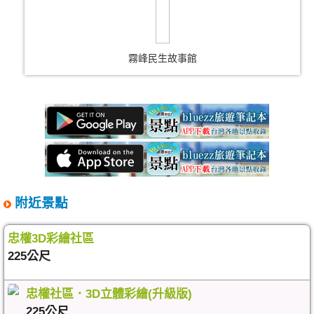
霧峰民生故事館
附近景點
忠權3D彩繪社區
225公尺
忠權社區．3D立體彩繪(升級版)
225公尺