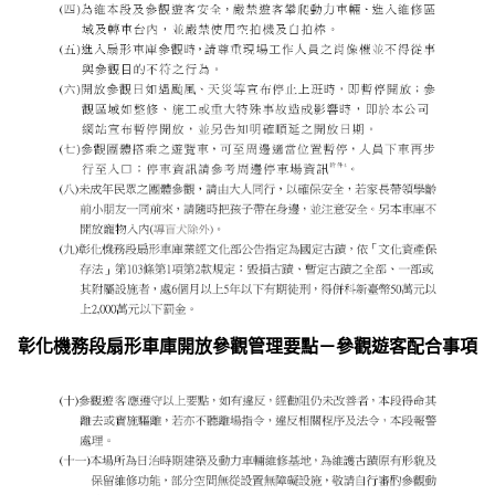
彰化機務段扇形車庫開放參觀管理要點－參觀遊客配合事項