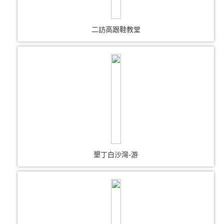
二訪高跟鞋教堂
墾丁白沙灣-游