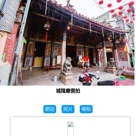
城隍廟側拍
網站
照片
導航