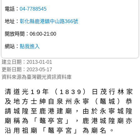
電話：
04-7788545
地址：
彰化縣鹿港鎮中山路366號
開放時間：06:00-21:00
網站：
點我進入
建立日期：2013-01-01
更新日期：2023-05-17
資料來源為臺灣觀光資訊資料庫
清道光19年（1839）日茂行林家
及地方士紳自泉州永寧（鼇城）恭
請城隍至鹿港建廟，由於永寧城隍
廟稱為「鼇亭宮」，鹿港城隍廟亦
沿用祖廟「鼇亭宮」為廟名。