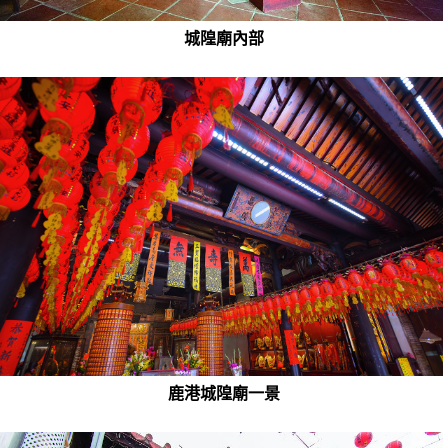
城隍廟內部
鹿港城隍廟一景