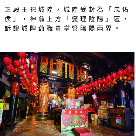
正殿主祀城隍，城隍受封為「忠佑
侯」，神龕上方「燮理陰陽」匾，
訴說城隍爺職責掌管陰陽兩界。